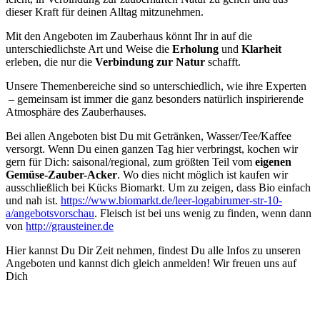
dieser Kraft für deinen Alltag mitzunehmen.
Mit den Angeboten im Zauberhaus könnt Ihr in auf die
unterschiedlichste Art und Weise die
Erholung
und
Klarheit
erleben, die nur die
Verbindung zur Natur
schafft.
Unsere Themenbereiche sind so unterschiedlich, wie ihre Experten
– gemeinsam ist immer die ganz besonders natürlich inspirierende
Atmosphäre des Zauberhauses.
Bei allen Angeboten bist Du mit Getränken, Wasser/Tee/Kaffee
versorgt. Wenn Du einen ganzen Tag hier verbringst, kochen wir
gern für Dich: saisonal/regional, zum größten Teil vom
eigenen
Gemüse-Zauber-Acker
. Wo dies nicht möglich ist kaufen wir
ausschließlich bei Kücks Biomarkt. Um zu zeigen, dass Bio einfach
und nah ist.
https://www.biomarkt.de/leer-logabirumer-str-10-
a/angebotsvorschau
. Fleisch ist bei uns wenig zu finden, wenn dann
von
http://grausteiner.de
Hier kannst Du Dir Zeit nehmen, findest Du alle Infos zu unseren
Angeboten und kannst dich gleich anmelden!
Wir freuen uns auf
Dich