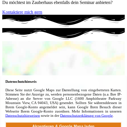
Du möchtest im Zauberhaus ebenfalls dein Seminar anbieten?
Kontaktiere mich gern
Datenschutzhinweis
Diese Seite nutzt Google Maps zur Dar­stellung von ein­ge­betteten Karten.
Stimmen Sie der An­zeige zu, werden per­sonen­be­zogene Daten (u.a. Ihre IP-
Adresse) an die Server von Google LLC (1600 Amphi­theatre Park­way
Mount­ain View, CA 94043, USA) gesendet. Sollten Sie während­dessen in
Ihrem Google-Konto angemeldet sein, kann Google Ihren Besuch dieser
Webseite Ihrem Google-Konto zuordnen. Mehr Informationen in unseren
Daten­schutz­hinweisen
sowie in der
Daten­schutz­erklärung von Google
.
Akzeptieren & Google Maps laden